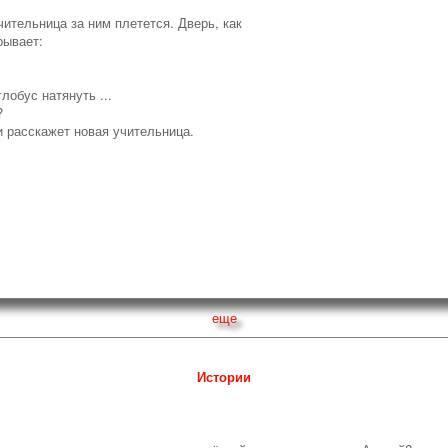
учительница за ним плетется. Дверь, как
рывает:
глобус натянуть ...
?
 и расскажет новая учительница.
еще
Истории