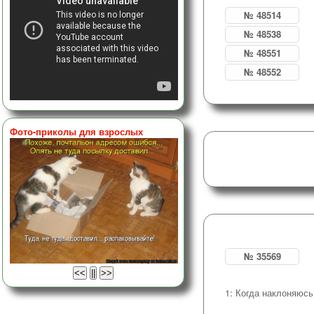
№ 48514
№ 48538
№ 48551
№ 48552
Фото-приколы для взрослых
№ 35569
1: Когда наклоняюсь