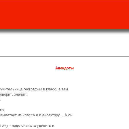
Анекдоты
учительница географии в класс, а там
 Говорит, значит:
.
ка.
вылетает из класса и к директору... А он
угому - надо сначала удивить и