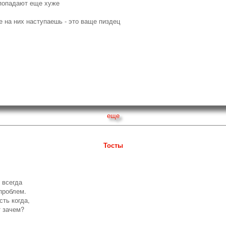
т попадают еще хуже
бе на них наступаешь - это ваще пиздец
еще
Тосты
 всегда
проблем.
сть когда,
т зачем?