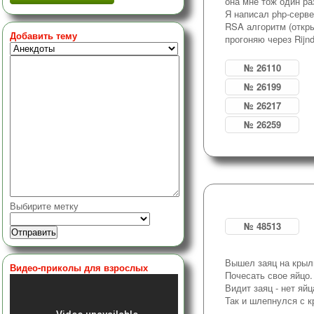
она мне тож один ра
Я написал php-серве
RSA алгоритм (откры
Добавить тему
прогоняю через Rijn
№ 26110
№ 26199
№ 26217
№ 26259
Выбирите метку
№ 48513
Вышел заяц на крыл
Видео-приколы для взрослых
Почесать свое яйцо.
Видит заяц - нет яйц
Так и шлепнулся с к