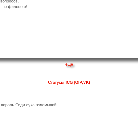
 вопросов,
— не философ!
еще
Статусы ICQ (QIP,VK)
 пароль.Сиди сука взламывай