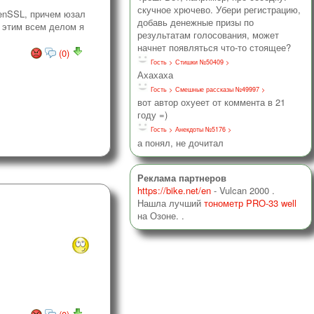
скучное хрючево. Убери регистрацию,
penSSL, причем юзал
добавь денежные призы по
 этим всем делом я
результатам голосования, может
начнет появляться что-то стоящее?
(0)
Гость >
Стишки №50409 >
Ахахаха
Гость >
Смешные рассказы №49997 >
вот автор охуеет от коммента в 21
году =)
Гость >
Анекдоты №5176 >
а понял, не дочитал
Реклама партнеров
https://bike.net/en
- Vulcan 2000
.
Нашла лучший
тонометр PRO-33 well
на Озоне. .