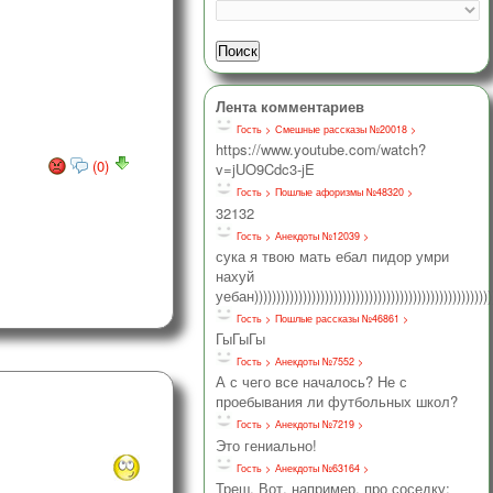
Лента комментариев
Гость >
Смешные рассказы №20018 >
https://www.youtube.com/watch?
(0)
v=jUO9Cdc3-jE
Гость >
Пошлые афоризмы №48320 >
32132
Гость >
Анекдоты №12039 >
сука я твою мать ебал пидор умри
нахуй
уебан)))))))))))))))))))))))))))))))))))))))))))))))))))))))
Гость >
Пошлые рассказы №46861 >
ГыГыГы
Гость >
Анекдоты №7552 >
А с чего все началось? Не с
проебывания ли футбольных школ?
Гость >
Анекдоты №7219 >
Это гениально!
Гость >
Анекдоты №63164 >
Треш. Вот, например, про соседку: