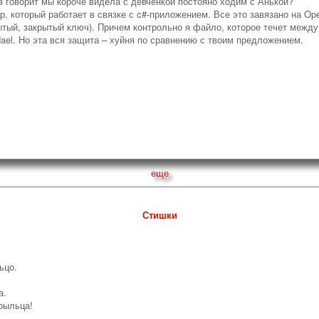
з говорит мы короче видела с девчёнкой постояно ходим с Анькой?
р, который работает в связке с c#-приложением. Все это завязано на O
тый, закрытый ключ). Причем контрольно я файло, которое течет между
dael. Но эта вся защита – хуйня по сравнению с твоим предложением.
еще
Стишки
ьцо.
а.
рыльца!