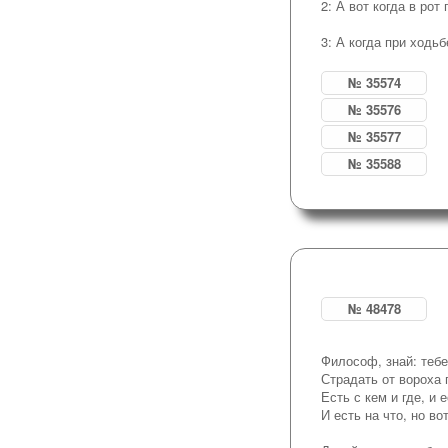
2: А вот когда в ро
3: А когда при ходь
№ 35574
№ 35576
№ 35577
№ 35588
№ 48478
Философ, знай: тебе
Страдать от вороха 
Есть с кем и где, и е
И есть на что, но во