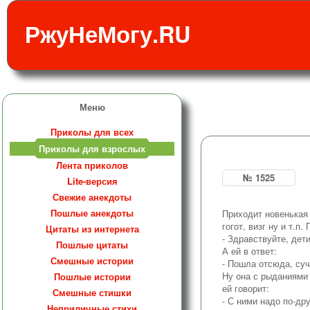
РжуНеМогу.RU
Меню
Приколы для всех
Приколы для взрослых
Лента приколов
№ 1525
Lite-версия
Свежие анекдоты
Пошлые анекдоты
Приходит новенькая 
гогот, визг ну и т.п.
Цитаты из интернета
- Здравствуйте, дети
Пошлые цитаты
А ей в ответ:
Смешные истории
- Пошла отсюда, суч
Ну она с рыданиями 
Пошлые истории
ей говорит:
Смешные стишки
- С ними надо по-др
Неприличные стихи