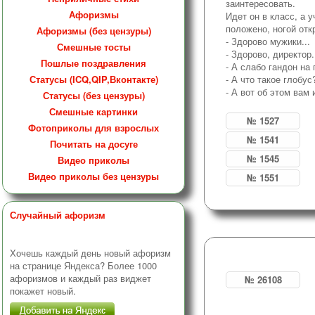
заинтересовать.
Афоризмы
Идет он в класс, а 
положено, ногой отк
Афоризмы (без цензуры)
- Здорово мужики...
Смешные тосты
- Здорово, директор.
Пошлые поздравления
- А слабо гандон на 
Статусы (ICQ,QIP,Вконтакте)
- А что такое глобус
- А вот об этом вам
Статусы (без цензуры)
Смешные картинки
№ 1527
Фотоприколы для взрослых
№ 1541
Почитать на досуге
№ 1545
Видео приколы
Видео приколы без цензуры
№ 1551
Случайный афоризм
Хочешь каждый день новый афоризм
на странице Яндекса? Более 1000
афоризмов и каждый раз виджет
№ 26108
покажет новый.