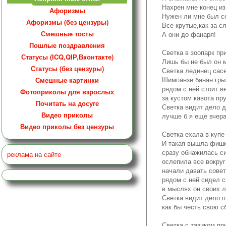
Нахрен мне конец из
Афоризмы
Нужен ли мне был с
Афоризмы (без цензуры)
Все крутые,как за с
Смешные тосты
А они до фанаря!
Пошлые поздравления
Светка в зоопарк п
Статусы (ICQ,QIP,Вконтакте)
Лишь бы не был он 
Статусы (без цензуры)
Светка лединец сасе
Шимпанзе банан грыз
Смешные картинки
рядом с ней стоит в
Фотоприколы для взрослых
за кустом кавота пр
Почитать на досуге
Светка видит дело д
Видео приколы
лучше б я еще вчер
Видео приколы без цензуры
Светка ехала в купе
И такая вышла фишк
сразу обнажилась си
реклама на сайте
ослепила все вокруг
начали давать совет
рядом с ней сидел с
в мыслях он своих л
Светка видит дело п
как бы честь свою с
Светка с тазиком п