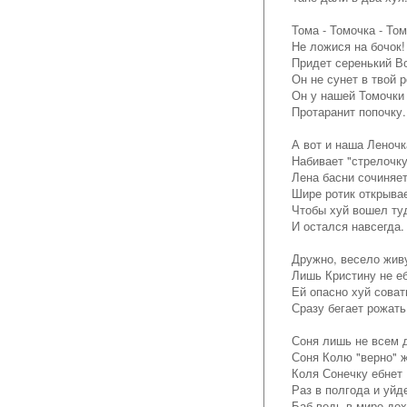
Тома - Томочка - Том
Не ложися на бочок!
Придет серенький Во
Он не сунет в твой р
Он у нашей Томочки
Протаранит попочку.
А вот и наша Леночк
Набивает "стрелочку
Лена басни сочиняет
Шире ротик открывае
Чтобы хуй вошел ту
И остался навсегда.
Дружно, весело жив
Лишь Кристину не еб
Ей опасно хуй соват
Сразу бегает рожать
Соня лишь не всем 
Соня Колю "верно" 
Коля Сонечку ебнет
Раз в полгода и уйд
Баб ведь в мире дох