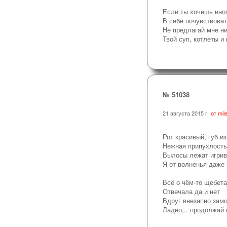
Если ты хочешь ино
В себе почувствова
Не предлагай мне ни
Твой суп, котлеты и
№ 51038
21 августа 2015 г.
от mile
Рот красивый, губ и
Нежная припухлость
Вылосы лежат игрив
Я от волненья даже
Всё о чём-то щебет
Отвечала да и нет
Вдруг внезапно замо
Ладно,.. продолжай