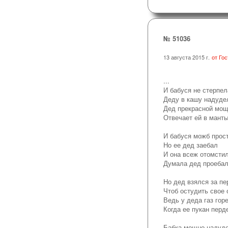
№ 51036
13 августа 2015 г.
от Гос
...
И бабуся не стерпел
Деду в кашу надуде
Дед прекрасной мощ
Отвечает ей в мант
И бабуся можб прос
Но ее дед заебал
И она всеж отомсти
Думала дед проеба
Но дед взялся за пе
Чтоб остудить свое 
Ведь у деда газ гор
Когда ее пукан перд
Бабка мощно надуд