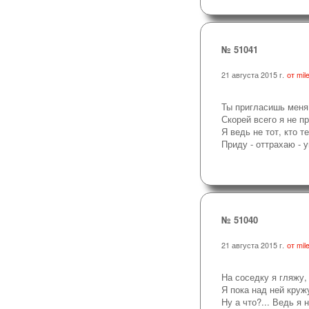
№ 51041
21 августа 2015 г.
от mile
Ты пригласишь меня
Скорей всего я не п
Я ведь не тот, кто т
Приду - оттрахаю - у
№ 51040
21 августа 2015 г.
от mile
На соседку я гляжу,
Я пока над ней круж
Ну а что?... Ведь я 