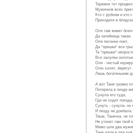
Теремок тот процвет
Мужичков всех приг
Кто с рублем и кто 
Приходите в блядск
Оля там живет блатн
Да затейница такая,
Оля песенки поет,
Да "орешки" все гры
Те "орешки" непрост
Все залупки золотые
Оля - чистый изумру
Олю холят, берегут 
Лишь богатеньким д
А вот Таня громко п
Потеряла в пизде мя
Сунула его туда,
Где не ходят поезда
Сунуть - сунула, но
И пизду не доебала.
Тише, Танечка, не п
Не утонет там твой 
Мимо шли два мужи
Тане дали в два хуя