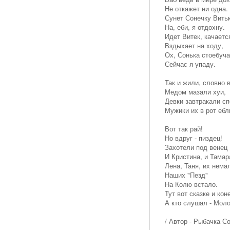
Не откажет ни одна.
Сунет Сонечку Витьк
На, еби, я отдохну.
Идет Витек, качаетс
Вздыхает на ходу,
Ох, Сонька стоебуча
Сейчас я упаду.
Так и жили, словно в
Медом мазали хуи,
Девки завтракали сп
Мужики их в рот ебл
Вот так рай!
Но вдруг - пиздец!
Захотели под венец
И Кристина, и Тамар
Лена, Таня, их нема
Наших "Пезд"
На Колю встало.
Тут вот сказке и кон
А кто слушал - Моло
/ Автор - Рыбачка Со