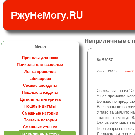
РжуНеМогу.RU
Неприличные ст
Меню
Приколы для всех
№ 53057
Приколы для взрослых
Лента приколов
7 июня 2016 г.
от okun33
Lite-версия
Свежие анекдоты
Светка вышла из "С
Пошлые анекдоты
У нее промокла жоп
Цитаты из интернета
Больше не приду сю
Пошлые цитаты
Все концы не по ра
У таво та был,что н
Смешные истории
Только,что мне до 
Пошлые истории
Что на секс меня вл
Смешные стишки
Все товары не повк
Я слыхала,что они,
Неприличные стихи