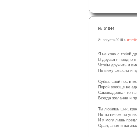
№ 51044
21 августа 2015 г.
от mile
Я не хочу с тобой д
В друзья я предпоч
Чтобы дружить и вм
Не вижу смысла и п
Суёшь свой нос в м
Порой вообще не ад
Самонадеена что ты
Всегда желанна и пр
Ты любишь шик, кра
Но ты ничем не уник
И я могу лишь пред
Орал, анал и вагина