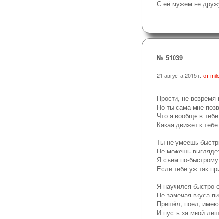
С её мужем не друж
№ 51039
21 августа 2015 г.
от mile
Прости, не вовремя
Но ты сама мне позв
Что я вообще в теб
Какая движет к тебе
Ты не умеешь быстр
Не можешь выглядет
Я съем по-быстрому 
Если тебе уж так пр
Я научился быстро 
Не замечая вкуса п
Пришёл, поел, имею 
И пусть за мной лиш