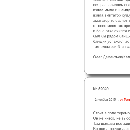
вся распарилась он
взяла мыло и шампу
взяла эмитатор хуй,
эмитатор,то саснет,
от нево меня так пр
в бане отключился с
был бы рядом банщи
банщик успакоил их
там электрик блин са
Олег Дементьев(Кал
№ 52049
12 ноября 2015 г.
от Гос
Стоит в поле теремо
Он не низок, не высо
Там шалавы все жив
Во все дырочки даю