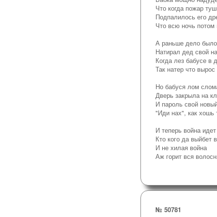
Что когда пожар ту
Подпалилось его др
Что всю ночь потом 
А раньше дело было
Натирал дед свой н
Когда лез бабусе в 
Так натер что вырос
Но бабуся лом слом
Дверь закрыла на к
И пароль свой новы
"Иди нах", как хошь 
И теперь война идет
Кто кого да выйбет в
И не хилая война
Аж горит вся волосн
№ 50781