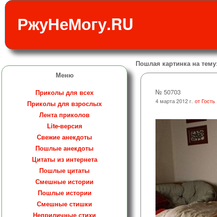
РжуНеМогу.RU
Пошлая картинка на тему
Меню
№ 50703
Приколы для всех
4 марта 2012 г.
от Гость
Приколы для взрослых
Лента приколов
Lite-версия
Свежие анекдоты
Пошлые анекдоты
Цитаты из интернета
Пошлые цитаты
Смешные истории
Пошлые истории
Смешные стишки
Неприличные стихи