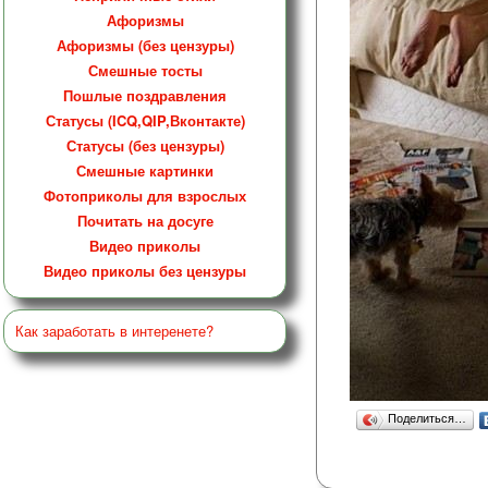
Афоризмы
Афоризмы (без цензуры)
Смешные тосты
Пошлые поздравления
Статусы (ICQ,QIP,Вконтакте)
Статусы (без цензуры)
Смешные картинки
Фотоприколы для взрослых
Почитать на досуге
Видео приколы
Видео приколы без цензуры
Как заработать в интеренете?
Поделиться…