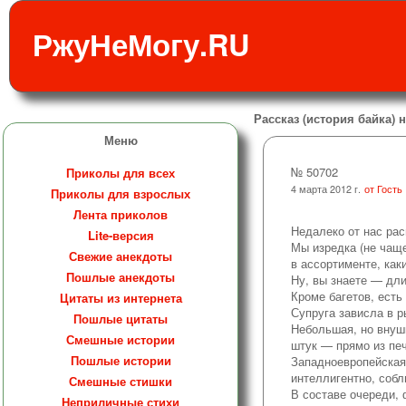
РжуНеМогу.RU
Рассказ (история байка) н
Меню
№ 50702
Приколы для всех
4 марта 2012 г.
от Гость
Приколы для взрослых
Лента приколов
Недалеко от нас рас
Lite-версия
Мы изредка (не чаще
Свежие анекдоты
в ассортименте, как
Пошлые анекдоты
Ну, вы знаете — дли
Кроме багетов, есть
Цитаты из интернета
Супруга зависла в р
Пошлые цитаты
Небольшая, но внуш
Смешные истории
штук — прямо из печ
Пошлые истории
Западноевропейская 
интеллигентно, соб
Смешные стишки
В составе очереди,
Неприличные стихи