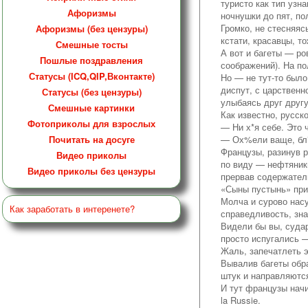
туристо как тип узн
Афоризмы
ночнушки до пят, по
Громко, не стесняяс
Афоризмы (без цензуры)
кстати, красавцы, т
Смешные тосты
А вот и багеты — ро
Пошлые поздравления
соображений). На пол
Статусы (ICQ,QIP,Вконтакте)
Но — не тут-то был
диспут, с царственн
Статусы (без цензуры)
улыбаясь друг другу
Смешные картинки
Как известно, русск
Фотоприколы для взрослых
— Ни х*я себе. Это 
Почитать на досуге
— Ох%ели ваще, бл*
Французы, разинув р
Видео приколы
по виду — нефтяники
Видео приколы без цензуры
прервав содержател
«Сыны пустынь» при
Молча и сурово насу
Как заработать в интеренете?
справедливость, зна
Видели бы вы, суда
просто испугались —
Жаль, запечатлеть 
Вывалив багеты обра
штук и направляются
И тут французы нач
la Russie.