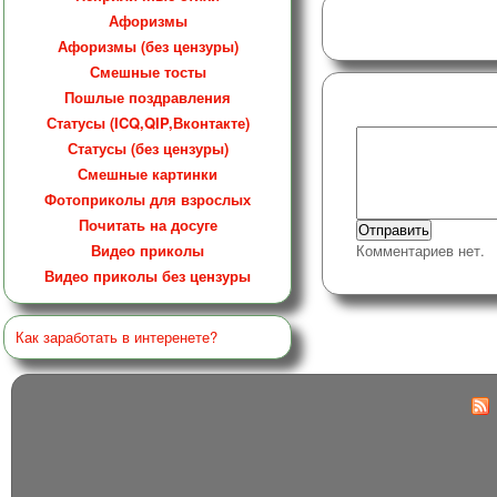
Афоризмы
Афоризмы (без цензуры)
Смешные тосты
Пошлые поздравления
Статусы (ICQ,QIP,Вконтакте)
Статусы (без цензуры)
Смешные картинки
Фотоприколы для взрослых
Почитать на досуге
Видео приколы
Комментариев нет.
Видео приколы без цензуры
Как заработать в интеренете?