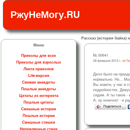
РжуНеМогу.RU
Рассказ (история байка) н
Меню
№ 50641
Приколы для всех
28 февраля 2012 г.
от Г
Приколы для взрослых
Лента приколов
Дело было на праздн
Lite-версия
нормально. Но... Мо
Свежие анекдоты
Вы знаете, у нас в 
Пошлые анекдоты
подробностях. Девуш
сидим. А ты такое - 
Цитаты из интернета
А, ну конечно! - и р
Пошлые цитаты
Поделиться…
Смешные истории
Пошлые истории
Смешные стишки
Неприличные стихи