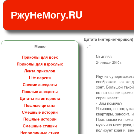
РжуНеМогу.RU
Цитата (интернет-прикол)
Меню
№ 40368
Приколы для всех
24 января 2010 г.
Приколы для взрослых
Лента приколов
Иду из супермаркета
Lite-версия
соображаю, как же д
Свежие анекдоты
зонт. Большой такой
Пошлые анекдоты
по нынешним времен
спрашивает:
Цитаты из интернета
- Вам помочь?
Пошлые цитаты
Я киваю, он нагружа
Смешные истории
квартиры, заносит, и
Пошлые истории
Приглашаю их помыть
мужчина моет руки, 
Смешные стишки
полирует края и, ве
Неприличные стихи