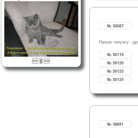
№ 50087
Папуас папуасу - д
№ 50119
№ 50120
№ 50123
№ 50124
№ 38691