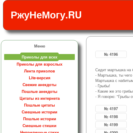
РжуНеМогу.RU
Меню
№ 4196
Приколы для всех
Приколы для взрослых
Сидит мартышка на 
Лента приколов
- Мартышка, ты чег
Lite-версия
Мартышка с набитым
Свежие анекдоты
- Грыбы!
- Какие же это грибы
Пошлые анекдоты
- Я говорю: "Грыбы 
Цитаты из интернета
Пошлые цитаты
№ 4197
Смешные истории
№ 4198
Пошлые истории
№ 4199
Смешные стишки
Неприличные стихи
№ 4200