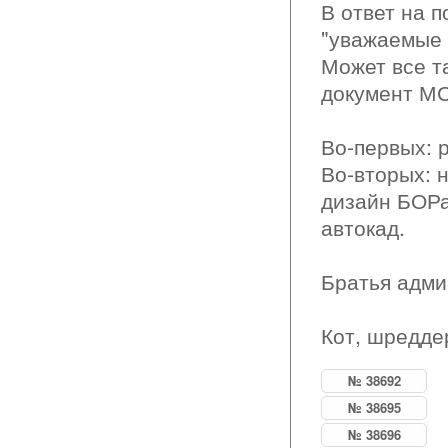
В ответ на 
"уважаемые а
Может все т
документ МС
Во-первых: 
Во-вторых: 
дизайн БОРа,
автокад.
Братья адми
Кот, шреддер
№ 38692
№ 38695
№ 38696